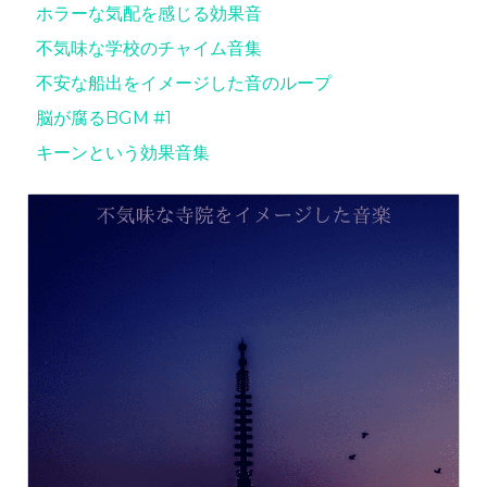
ホラーな気配を感じる効果音
不気味な学校のチャイム音集
不安な船出をイメージした音のループ
脳が腐るBGM #1
キーンという効果音集